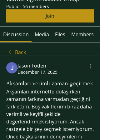
Public
·
56 members
Join
Discussion
Media
Files
Members
About
Back
Jason Foden
December 17, 2025
Akşamları verimli zaman geçirmek
Akşamları internette dolaşırken 
zamanın farkına varmadan geçtiğini 
fark ettim. Boş vakitlerimi biraz daha 
verimli ve keyifli şekilde 
değerlendirmek istiyorum. Ancak 
rastgele bir şey seçmek istemiyorum. 
Önce başkalarının deneyimlerini 