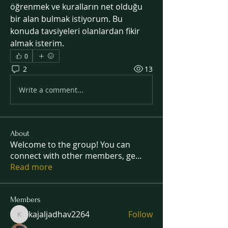
öğrenmek ve kuralların net olduğu 
bir alan bulmak istiyorum. Bu 
konuda tavsiyeleri olanlardan fikir 
almak isterim.
0
2
13
Write a comment...
About
Welcome to the group! You can
connect with other members, ge
...
Read more
Members
kajaljadhav2264
Follow
kajaljadhav2264