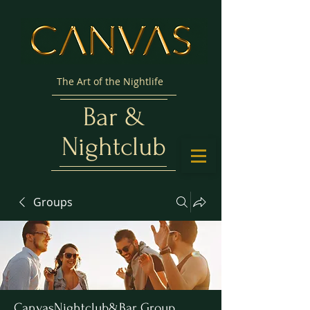
The Art of the Nightlife
Bar &
Nightclub
Groups
CanvasNightclub&Bar Group