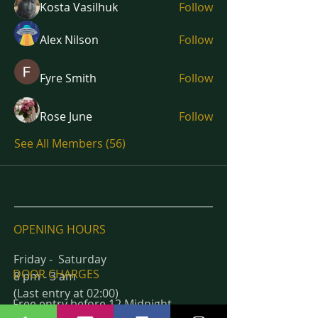
Kosta Vasilhuk
Follow
Alex Nilson
Follow
Fyre Smith
Follow
Rose June
Follow
See All Members (56)
OPENING HOURS
Friday - Saturday
DOOR CHARGES
8 pm - 3 am
(Last entry at 02:00)
Free entry before 12 Midnight